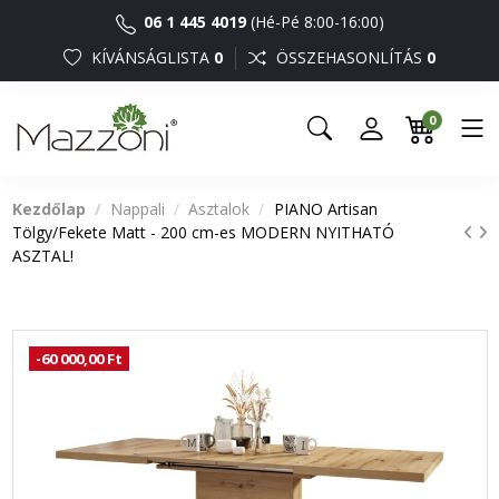
06 1 445 4019
(Hé-Pé 8:00-16:00)
KÍVÁNSÁGLISTA
0
ÖSSZEHASONLÍTÁS
0
0
Kezdőlap
Nappali
Asztalok
PIANO Artisan
Tölgy/Fekete Matt - 200 cm-es MODERN NYITHATÓ
ASZTAL!
-60 000,00 Ft