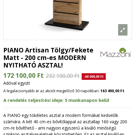
PIANO Artisan Tölgy/Fekete
Matt - 200 cm-es MODERN
NYITHATÓ ASZTAL!
172 100,00 Ft
232 100,00 Ft
-60 000,00 Ft
Adóval együtt
A legalacsonyabb ár az akciót megelőző 30 napokban:
163 490,00 Ft
A rendelés teljesítési ideje: 5 munkanapon belül
A PIANO egy tökéletes asztal a modern formákat kedvelők
számára. A két 40 cm-es bővítőlappal az asztallap 160 vagy 200
cm-re bővíthető - ami nagyon egyszerű a kiváló minőségű
szinkron asztalvasalatnak köszönhetően. Ez az asztal kiválóan