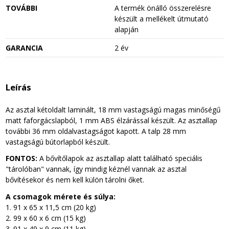
TOVÁBBI
A termék önálló összerelésre
készült a mellékelt útmutató
alapján
GARANCIA
2 év
Leírás
Az asztal kétoldalt laminált, 18 mm vastagságú magas minőségű
matt faforgácslapból, 1 mm ABS élzárással készült. Az asztallap
további 36 mm oldalvastagságot kapott. A talp 28 mm
vastagságú bútorlapból készült.
FONTOS:
A bővítőlapok az asztallap alatt található speciális
"tárolóban" vannak, így mindig kéznél vannak az asztal
bővítésekor és nem kell külön tárolni őket.
A csomagok mérete és súlya:
1. 91 x 65 x 11,5 cm (20 kg)
2. 99 x 60 x 6 cm (15 kg)
3. 91 x 49 x 9 cm (11 kg)