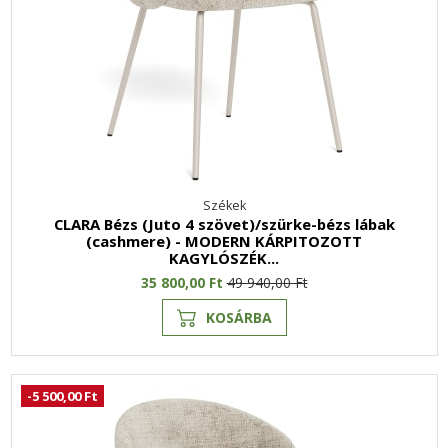
Székek
CLARA Bézs (Juto 4 szövet)/szürke-bézs lábak
(cashmere) - MODERN KÁRPITOZOTT
KAGYLÓSZÉK...
35 800,00 Ft
49 940,00 Ft
KOSÁRBA
-5 500,00 Ft