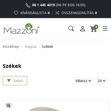
06 1 445 4019
(Hé-Pé 8:00-16:00)
KÍVÁNSÁGLISTA
0
ÖSSZEHASONLÍTÁS
0
0
Kezdőlap
Nappali
Székek
Székek
Szűrő
Válassz
24
Új