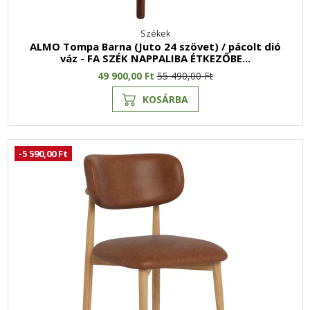
Székek
ALMO Tompa Barna (Juto 24 szövet) / pácolt dió
váz - FA SZÉK NAPPALIBA ÉTKEZŐBE...
49 900,00 Ft
55 490,00 Ft
KOSÁRBA
-5 590,00 Ft