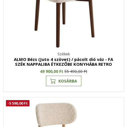
Székek
ALMO Bézs (Juto 4 szövet) / pácolt dió váz - FA
SZÉK NAPPALIBA ÉTKEZŐBE KONYHÁBA RETRO
49 900,00 Ft
55 490,00 Ft
KOSÁRBA
-5 590,00 Ft