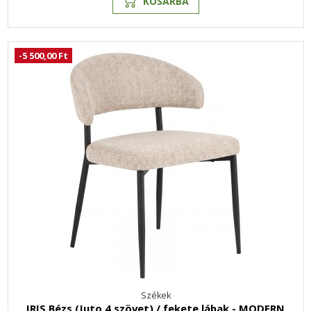
KOSÁRBA
-5 500,00 Ft
Székek
IRIS Bézs (Juto 4 szövet) / fekete lábak - MODERN