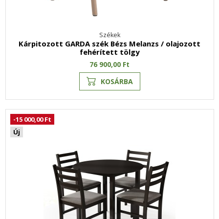
Székek
Kárpitozott GARDA szék Bézs Melanzs / olajozott
fehérített tölgy
76 900,00 Ft
KOSÁRBA
-15 000,00 Ft
Új