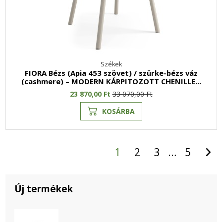
Székek
FIORA Bézs (Apia 453 szövet) / szürke-bézs váz
(cashmere) – MODERN KÁRPITOZOTT CHENILLE...
23 870,00 Ft
33 070,00 Ft
KOSÁRBA
1
2
3
…
5
Új termékek