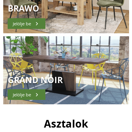
BRAWO
Jelölje be
GRAND NOIR
Jelölje be
Asztalok