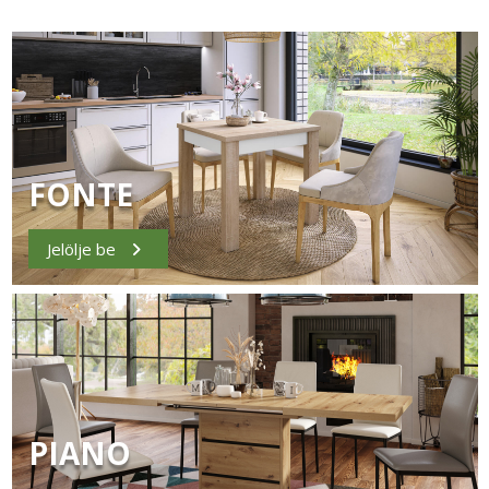
FONTE
Jelölje be
PIANO