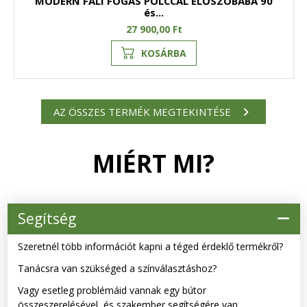
MODERN FALI FOGAS POLCCAL ELŐSZOBÁBA 90
és...
27 900,00 Ft
KOSÁRBA
AZ ÖSSZES TERMÉK MEGTEKINTÉSE
MIÉRT MI?
Segítség
Szeretnél több információt kapni a téged érdeklő termékről?
Tanácsra van szükséged a színválasztáshoz?
Vagy esetleg problémáid vannak egy bútor
összeszerelésével, és szakember segítségére van