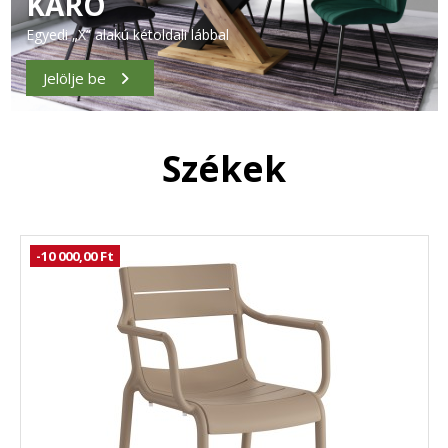
KARO
Egyedi „X” alakú kétoldali lábbal
Jelölje be
Székek
-10 000,00 Ft