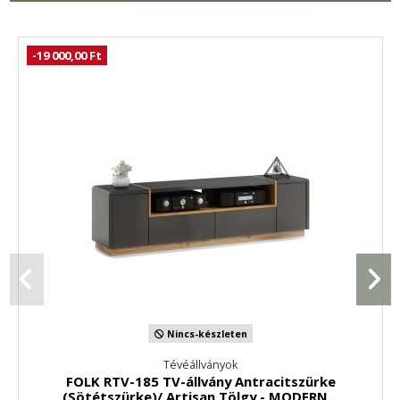
-19 000,00 Ft
Nincs-készleten
Tévéállványok
FOLK RTV-185 TV-állvány Antracitszürke
(Sötétszürke)/ Artisan Tölgy - MODERN...