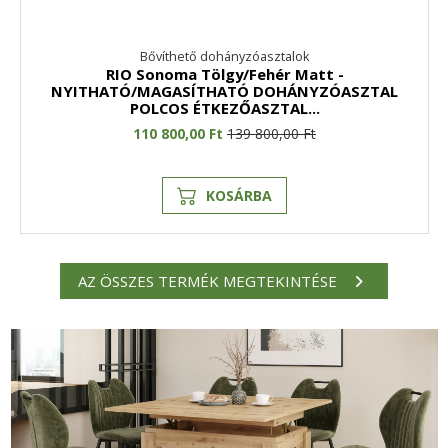
Bővíthető dohányzóasztalok
RIO Sonoma Tölgy/Fehér Matt -
NYITHATÓ/MAGASÍTHATÓ DOHÁNYZÓASZTAL
POLCOS ÉTKEZŐASZTAL...
110 800,00 Ft
139 800,00 Ft
KOSÁRBA
AZ ÖSSZES TERMÉK MEGTEKINTÉSE