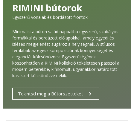
RIMINI bútorok
Egyszerű vonalak és bordázott frontok
Minimalista bútorcsalád nappaliba egyszerű, szabályos
formákkal és bordázott előlapokkal, amely egyedi és
ízléses megjelenést sugároz a helyiségnek. A stílusos
fémlábak az egész kompozíciónak könnyedséget és
eleganciát kölcsönöznek. Egyszerűségének
köszönhetően a RIMINI kollekció tökéletesen passzol a
modern belterekbe, kifinomult, ugyanakkor határozott
karaktert kölcsönözve nekik.
Tekintsd meg a Bútorszetteket