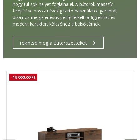
hogy túl sok helyet foglalna el. A bútorok masszív
felépítése hosszú évekig tartó használatot garantál,
dizájnos megjelenésük pedig felkelti a figyelmet és
modern karaktert kölcsönöz a belső térnek.
Tekintsd meg a Bútorszetteket
-19 000,00 Ft