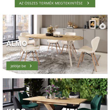
AZ ÖSSZES TERMÉK MEGTEKINTÉSE
ALMO
Tökéletes a mindennapokra
és különleges alkalmakra!
Jelölje be