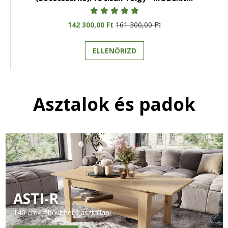
142 300,00 Ft
161 300,00 Ft
ELLENÖRIZD
Asztalok és padok
ASTI-R
140 cm-ig bővíthető asztallap!