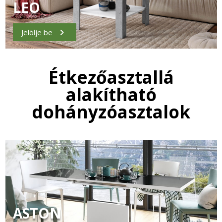
LEO
Jelölje be
Étkezőasztallá
alakítható
dohányzóasztalok
ASTON