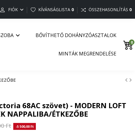
FIÓK
KÍVÁNSÁGLISTA
0
ÖSSZEHASONLÍTÁS
0
SZOBA
BŐVÍTHETŐ DOHÁNYZÓASZTALOK
0
MINTÁK MEGRENDELÉSE
TKEZŐBE
Victoria 68AC szövet) - MODERN LOFT
ÉK NAPPALIBA/ÉTKEZŐBE
00 Ft
-5 500,00 Ft