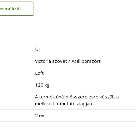
termékről
Új
Victoria szövet / Acél porszórt
Loft
120 kg
A termék önálló összerelésre készült a
mellékelt útmutató alapján
2 év