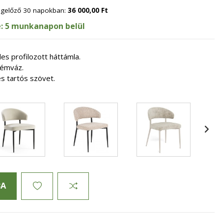
megelőző 30 napokban:
36 000,00 Ft
je: 5 munkanapon belül
es profilozott háttámla.
 fémváz.
s tartós szövet.
BA