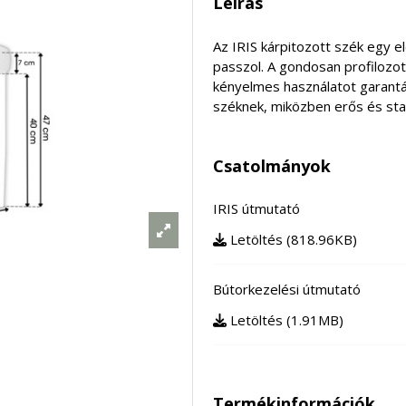
Leírás
Az IRIS kárpitozott szék egy 
passzol. A gondosan profilozott
kényelmes használatot garantá
széknek, miközben erős és stabi
Csatolmányok
IRIS útmutató
Letöltés (818.96KB)
Bútorkezelési útmutató
Letöltés (1.91MB)
Termékinformációk