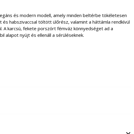
elegáns és modern modell, amely minden beltérbe tökéletesen
 és habszivaccsal töltött ülőrész, valamint a háttámla rendkívül
l. A karcsú, fekete porszórt fémváz könnyedséget ad a
l alapot nyújt és ellenáll a sérüléseknek.