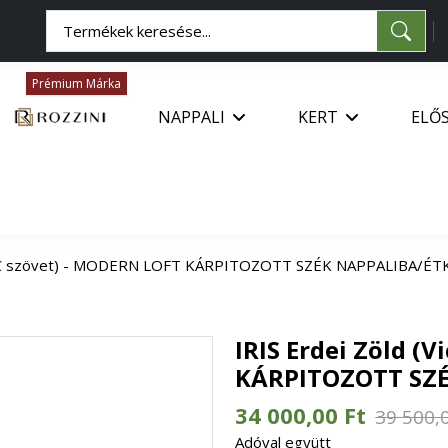
Prémium Márka
NAPPALI
KERT
ELŐ
 68AC szövet) - MODERN LOFT KÁRPITOZOTT SZÉK NAPPALIBA/É
IRIS Erdei Zöld (
KÁRPITOZOTT SZ
34 000,00 Ft
39 500,
Adóval együtt