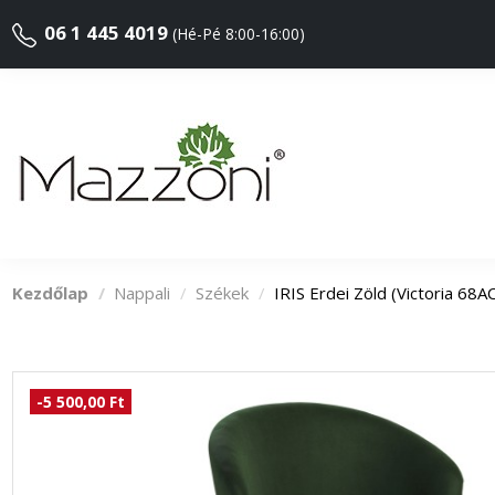
06 1 445 4019
(Hé-Pé 8:00-16:00)
Kezdőlap
Nappali
Székek
IRIS Erdei Zöld (Victoria
-5 500,00 Ft