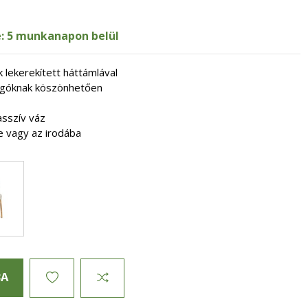
je: 5 munkanapon belül
 lekerekített háttámlával
ugóknak köszönhetően
asszív váz
be vagy az irodába
BA