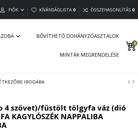
FIÓK
KÍVÁNSÁGLISTA
0
ÖSSZEHASONLÍTÁS
0
SZOBA
BŐVÍTHETŐ DOHÁNYZÓASZTALOK
0
MINTÁK MEGRENDELÉSE
BA ÉTKEZŐBE IRODÁBA
 4 szövet)/füstölt tölgyfa váz (dió
RO FA KAGYLÓSZÉK NAPPALIBA
BA