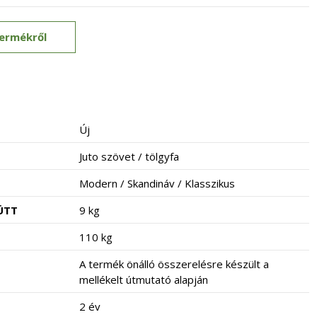
termékről
Új
Juto szövet / tölgyfa
Modern / Skandináv / Klasszikus
ÜTT
9 kg
110 kg
A termék önálló összerelésre készült a
mellékelt útmutató alapján
2 év