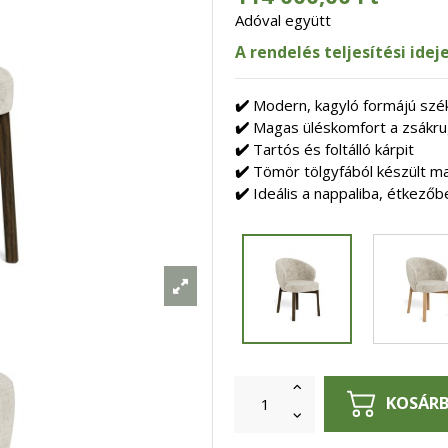
Adóval együtt
A rendelés teljesítési ide
✔️
Modern, kagyló formájú szék
✔️
Magas üléskomfort a zsákr
✔️
Tartós és foltálló kárpit
✔️
Tömör tölgyfából készült m
✔️
Ideális a nappaliba, étkező
KOSÁR