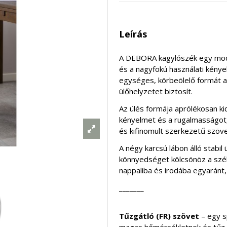
Leírás
A DEBORA kagylószék egy mode
és a nagyfokú használati kényel
egységes, körbeölelő formát al
ülőhelyzetet biztosít.
Az ülés formája aprólékosan ki
kényelmet és a rugalmasságot,
és kifinomult szerkezetű szöve
A négy karcsú lábon álló stabil
könnyedséget kölcsönöz a szé
nappaliba és irodába egyaránt, 
_______
Tűzgátló (FR) szövet
– egy s
magas hőmérsékletnek és tűz e