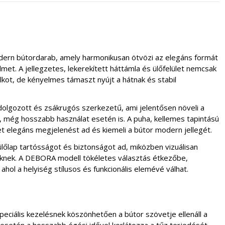
rn bútordarab, amely harmonikusan ötvözi az elegáns formát
met. A jellegzetes, lekerekített háttámla és ülőfelület nemcsak
kot, de kényelmes támaszt nyújt a hátnak és stabil
dolgozott és zsákrugós szerkezetű, ami jelentősen növeli a
 még hosszabb használat esetén is. A puha, kellemes tapintású
t elegáns megjelenést ad és kiemeli a bútor modern jellegét.
 ülőlap tartósságot és biztonságot ad, miközben vizuálisan
knek. A DEBORA modell tökéletes választás étkezőbe,
ahol a helyiség stílusos és funkcionális elemévé válhat.
peciális kezelésnek köszönhetően a bútor szövetje ellenáll a
setén a hosszabb égési idővel korlátozza a tűz terjedését.