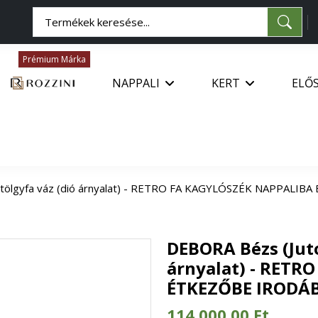
Prémium Márka
NAPPALI
KERT
ELŐ
lt tölgyfa váz (dió árnyalat) - RETRO FA KAGYLÓSZÉK NAPPALI
DEBORA Bézs (Juto
árnyalat) - RET
ÉTKEZŐBE IRODÁ
114 000,00 Ft