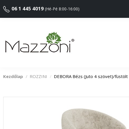
06 1 445 4019
(Hé-Pé 8:00-16:00)
Kezdőlap
ROZZINI
DEBORA Bézs (Juto 4 szövet)/füstö